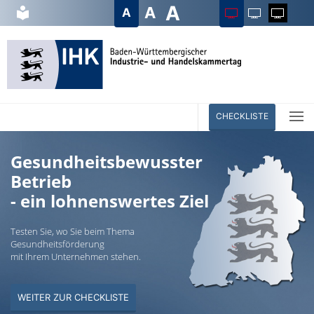
A
A
Bedienhilfe öffnen
direkt zum Menü
direkt zum Inhalt
Seitenanfang
Kontaktinformationen
Startseite
A
CHECKLISTE
Gesundheitsbewusster
Betrieb
- ein lohnenswertes Ziel
Testen Sie, wo Sie beim Thema
Gesundheitsförderung
mit Ihrem Unternehmen stehen.
WEITER ZUR CHECKLISTE