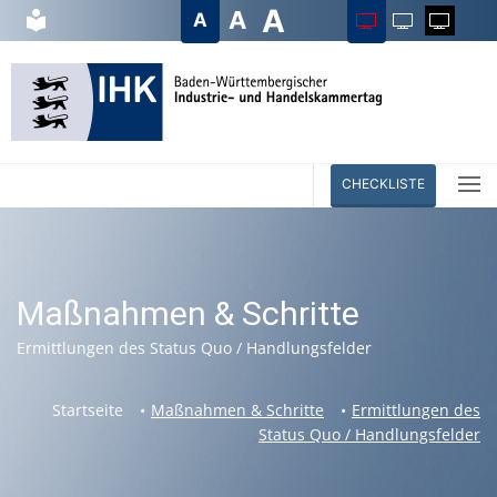
A
A
Bedienhilfe öffnen
direkt zum Menü
direkt zum Inhalt
Seitenanfang
Kontaktinformationen
Startseite
A
CHECKLISTE
Maßnahmen & Schritte
Ermittlungen des Status Quo / Handlungsfelder
Startseite
Maßnahmen & Schritte
Ermittlungen des
Status Quo / Handlungsfelder