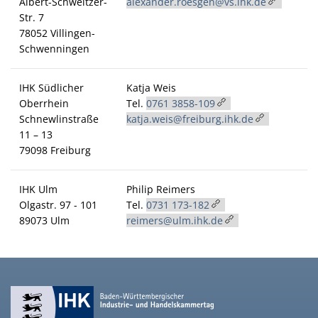
Albert-Schweitzer-
alexander.roesgen@vs.ihk.de
Str. 7
78052 Villingen-
Schwenningen
IHK Südlicher
Katja Weis
Oberrhein
Tel.
0761 3858-109
Schnewlinstraße
katja.weis@freiburg.ihk.de
11 – 13
79098 Freiburg
IHK Ulm
Philip Reimers
Olgastr. 97 - 101
Tel.
0731 173-182
89073 Ulm
reimers@ulm.ihk.de